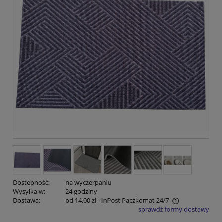
Dostępność:
na wyczerpaniu
Wysyłka w:
24 godziny
Dostawa:
od 14,00 zł
- InPost Paczkomat 24/7
sprawdź formy dostawy
Cena nie zawiera ewentualnych kosztów płatności