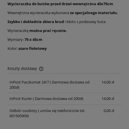
Wycieraczka do butów przed drzwi wewnętrzna 45x75cm
Wewnętrzna wycieraczka wykonana
ze specjalnego materiału.
Szybko i dokładnie zbiera brud
i błoto z podeszwy buta.
Wycieraczkę
można prać ręcznie.
Wymiary:
75 x 45cm
Kolor:
szaro fioletowy
Koszty dostawy
Cena nie zawiera ewentualnych kosztów płatności
InPost Paczkomat 24/7
( Darmowa dostawa od
14,00 zł
200zł)
InPost Kurier
( Darmowa dostawa od 200zł)
14,00 zł
Odbiór osobisty
( umów się telefonicznie tel.
0,00 zł
601505909)