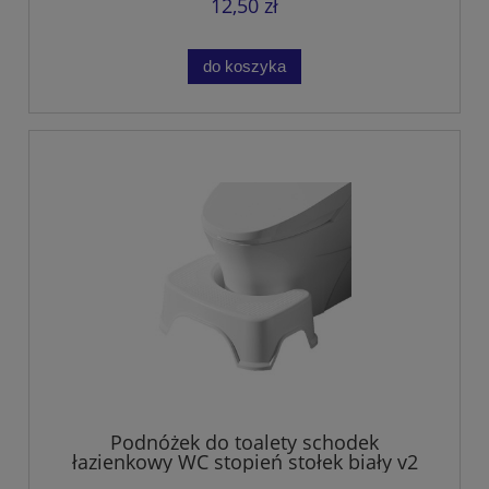
12,50 zł
do koszyka
Podnóżek do toalety schodek
łazienkowy WC stopień stołek biały v2