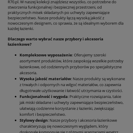
R70.pl. W naszej kolekcji znajdziesz wszystko, co potrzebne do
stworzenia funkcjonalnej i bezpiecznej przestrzeni, od
praktycznych misek składanych po uchwyty zapewniające
bezpieczeństwo. Nasze produkty łączą wysoką jakość z
nowoczesnym designem, co sprawia, że są idealnym wyborem dla
każdej łazienki.
Dlaczego warto wybrać nasze przybory i akcesoria
łazienkowe?
Kompleksowe wyposażenie
: Oferujemy szeroki
asortyment produktów, które zaspokoją wszelkie potrzeby
łazienkowe, od codziennych przyborów po specjalistyczne
akcesoria.
Wysoka jakość materiałów
: Nasze produkty są wykonane
z trwałych i odpornych na wilgoć materiałów, co zapewnia
długotrwałe użytkowanie i łatwość utrzymania w czystości.
Funkcjonalność i wygoda
: Praktyczne rozwiązania, takie
jak miski składane i uchwyty zapewniające bezpieczeństwo,
ułatwiają codzienne korzystanie z łazienki, zwiększając
komfort i bezpieczeństwo.
Stylowy design
: Nasze przybory i akcesoria łazienkowe
charakteryzują się nowoczesnym wyglądem, który
doskonale komponuje się z różnymi aranżacjami wnętrz.