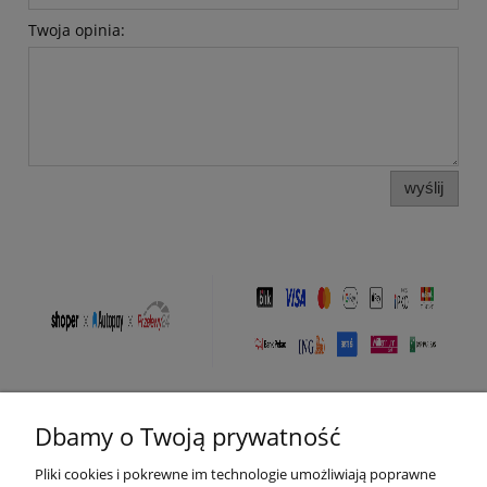
Twoja opinia:
wyślij
Dbamy o Twoją prywatność
Pomoc
Pliki cookies i pokrewne im technologie umożliwiają poprawne
Moje konto