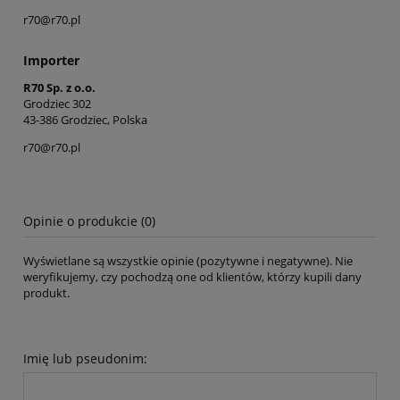
r70@r70.pl
Importer
R70 Sp. z o.o.
Grodziec 302
43-386 Grodziec, Polska
r70@r70.pl
Opinie o produkcie (0)
Wyświetlane są wszystkie opinie (pozytywne i negatywne). Nie
weryfikujemy, czy pochodzą one od klientów, którzy kupili dany
produkt.
Imię lub pseudonim: