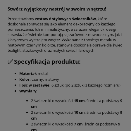
Stwórz wyjątkowy nastrój w swoim wnętrzu!
Przedstawiamy
zestaw 6 stylowych świeczników
, które
doskonale sprawdzą się jako element dekoracyjny do każdego
pomieszczenia. Ich minimalistyczny, a zarazem elegancki design
sprawia, że świetnie komponują się zarówno z nowoczesnym, jak i
klasycznym wystrojem wnętrz. Wykonane z trwałego metalu w
matowym czarnym kolorze, stanowią doskonałą oprawę dla świec
tealight, stożkowych oraz małych świec filarowych.
✅ Specyfikacja produktu:
Materiał:
metal
Kolor:
czarny, matowy
Ilość w zestawie:
6 sztuk (po 2 sztuki z każdego rozmiaru)
Wymiary:
2 świeczniki o wysokości
15 cm
, średnica podstawy
9
cm
2 świeczniki o wysokości
10 cm
, średnica podstawy
9
cm
2 świeczniki o wysokości
7 cm
, średnica podstawy
9
cm