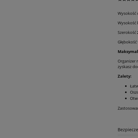
Wysokość 
Wysokość 
Szerokość
Głębokość
Maksymaln
Organizer 
zyskasz do
Zalety:
Łatw
Oszc
Otwo
Zastosowani
Bezpiecz