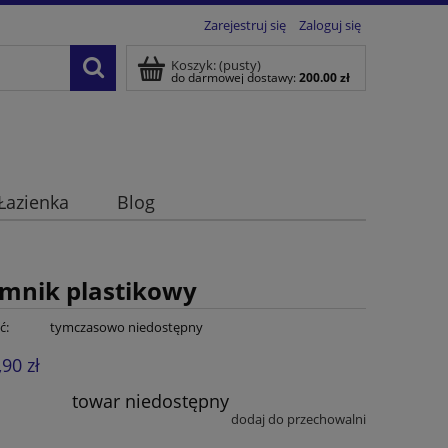
Zarejestruj się
Zaloguj się
Koszyk:
(pusty)
do darmowej dostawy:
200.00
zł
Łazienka
Blog
emnik plastikowy
ć:
tymczasowo niedostępny
,90 zł
towar niedostępny
dodaj do przechowalni