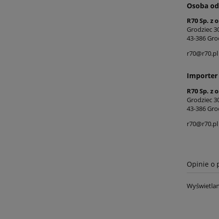
Osoba od
R70 Sp. z o
Grodziec 3
43-386 Gro
r70@r70.pl
Importer
R70 Sp. z o
Grodziec 3
43-386 Gro
r70@r70.pl
Opinie o 
Wyświetlan