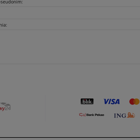
pseudonim:
nia: