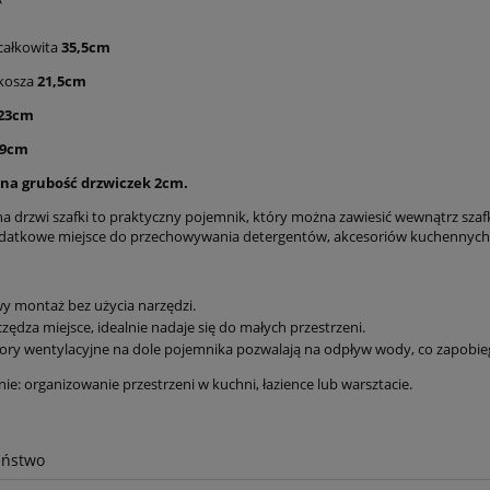
całkowita
35,5cm
kosza
21,5cm
23cm
9cm
a grubość drzwiczek 2cm.
na drzwi szafki to praktyczny pojemnik, który można zawiesić wewnątrz szafk
datkowe miejsce do przechowywania detergentów, akcesoriów kuchennych
y montaż bez użycia narzędzi.
zędza miejsce, idealnie nadaje się do małych przestrzeni.
ry wentylacyjne na dole pojemnika pozwalają na odpływ wody, co zapobie
e: organizowanie przestrzeni w kuchni, łazience lub warsztacie.
eństwo