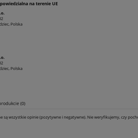
powiedzialna na terenie UE
.o.
02
dziec, Polska
.o.
02
dziec, Polska
produkcie (0)
e są wszystkie opinie (pozytywne i negatywne). Nie weryfikujemy, czy pocho