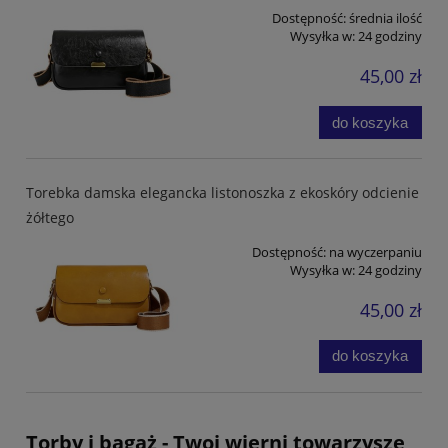
Dostępność:
średnia ilość
Wysyłka w:
24 godziny
45,00 zł
do koszyka
Torebka damska elegancka listonoszka z ekoskóry odcienie
żółtego
Dostępność:
na wyczerpaniu
Wysyłka w:
24 godziny
45,00 zł
do koszyka
Torby i bagaż - Twoi wierni towarzysze