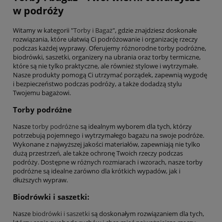
w podróży
Witamy w kategorii "
Torby i Bagaż
", gdzie znajdziesz doskonałe
rozwiązania, które ułatwią Ci podróżowanie i organizację rzeczy
podczas każdej wyprawy. Oferujemy różnorodne torby podróżne,
biodrówki, saszetki, organizery na ubrania oraz torby termiczne,
które są nie tylko praktyczne, ale również stylowe i wytrzymałe.
Nasze produkty pomogą Ci utrzymać porządek, zapewnią wygodę
i bezpieczeństwo podczas podróży, a także dodadzą stylu
Twojemu bagażowi.
Torby podróżne
Nasze
torby podróżne
są idealnym wyborem dla tych, którzy
potrzebują pojemnego i wytrzymałego bagażu na swoje podróże.
Wykonane z najwyższej jakości materiałów, zapewniają nie tylko
dużą przestrzeń, ale także ochronę Twoich rzeczy podczas
podróży. Dostępne w różnych rozmiarach i wzorach, nasze torby
podróżne są idealne zarówno dla krótkich wypadów, jak i
dłuższych wypraw.
Biodrówki i saszetki:
Nasze
biodrówki i saszetki
są doskonałym rozwiązaniem dla tych,