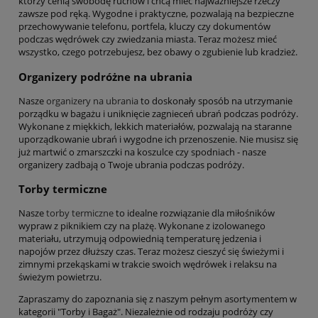
którzy cenią swobodę ruchów i chcą mieć najważniejsze rzeczy
zawsze pod ręką. Wygodne i praktyczne, pozwalają na bezpieczne
przechowywanie telefonu, portfela, kluczy czy dokumentów
podczas wędrówek czy zwiedzania miasta. Teraz możesz mieć
wszystko, czego potrzebujesz, bez obawy o zgubienie lub kradzież.
Organizery podróżne na ubrania
Nasze
organizery na ubrania
to doskonały sposób na utrzymanie
porządku w bagażu i uniknięcie zagnieceń ubrań podczas podróży.
Wykonane z miękkich, lekkich materiałów, pozwalają na staranne
uporządkowanie ubrań i wygodne ich przenoszenie. Nie musisz się
już martwić o zmarszczki na koszulce czy spodniach - nasze
organizery zadbają o Twoje ubrania podczas podróży.
Torby termiczne
Nasze
torby termiczne
to idealne rozwiązanie dla miłośników
wypraw z piknikiem czy na plażę. Wykonane z izolowanego
materiału, utrzymują odpowiednią temperaturę jedzenia i
napojów przez dłuższy czas. Teraz możesz cieszyć się świeżymi i
zimnymi przekąskami w trakcie swoich wędrówek i relaksu na
świeżym powietrzu.
Zapraszamy do zapoznania się z naszym pełnym asortymentem w
kategorii "Torby i Bagaż". Niezależnie od rodzaju podróży czy