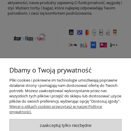
aktywności, nasze produkty zapewnią Ci funkcjonalność, wygodę i
styl. Wybierz torby i bagaż, które najlepiej odpowiadają Twoim
potrzebom, i ciesz się komfortem podróżowania.
Dbamy o Twoją prywatność
Pomoc
Pliki cookies i pokrewne im technologie umożliwiają poprawne
Moje konto
działanie strony i pomagają nam dostosować ofertę do Twoich
potrzeb. Możesz zaakceptować wykorzystanie przez nas
wszystkich tych plików i przejść do sklepu lub dostosować użycie
Płatności i dostawa
plików do swoich preferencji, wybierając opcję "Dostosuj zgody".
Więcej o plikach cookies przeczytasz w naszej Polityce
prywatności.
Informacje
zaakceptuj tylko niezbędne
O nas