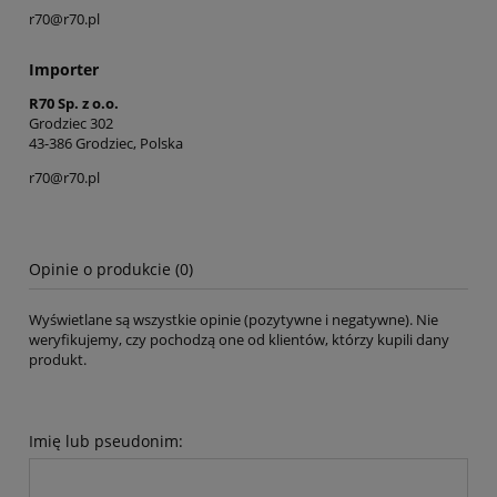
r70@r70.pl
Importer
R70 Sp. z o.o.
Grodziec 302
43-386 Grodziec, Polska
r70@r70.pl
Opinie o produkcie (0)
Wyświetlane są wszystkie opinie (pozytywne i negatywne). Nie
weryfikujemy, czy pochodzą one od klientów, którzy kupili dany
produkt.
Imię lub pseudonim: