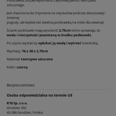
Podstawka została wykonana z wysokiej jakości tworzywa
sztucznego.
Jest stworzona do trzymania na niej butów podczas deszczowej i
śnieżnej
pogody, ale będzie też świetną podstawką na miski dla zwierząt.
Ścianki podstawki mają wysokość
2,75cm
które sprawiają, że
woda i nieczystości pozostaną w środku podstawki.
Po użyciu wystarczy
opłukać ją wodą i wytrzeć
ściereczką.
Wymiary:
76 x 38 x 2,75cm
Materiał:
tworzywo sztuczne
Kolor:
czarny
Bezpieczeństwo
Osoba odpowiedzialna na terenie UE
R70 Sp. z o.o.
Grodziec 302
43-386 Grodziec, Polska