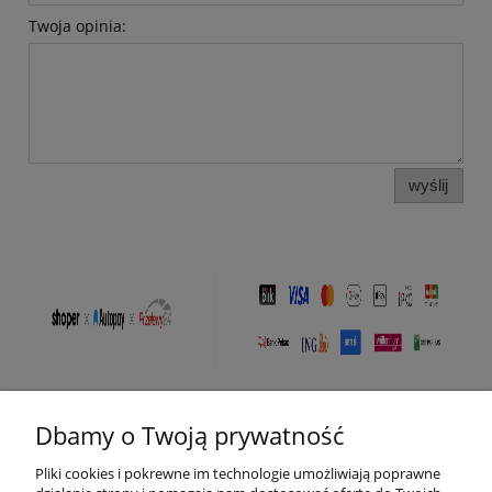
Twoja opinia:
wyślij
Dbamy o Twoją prywatność
Pomoc
Pliki cookies i pokrewne im technologie umożliwiają poprawne
Moje konto