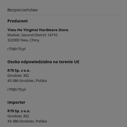
Bezpieczeństwo
Producent
Yiwu He Yingmei Hardware Store
Market, Second District 14710
322000 Yiwu, Chiny
r70@r70.pl
Osoba odpowiedzialna na terenie UE
R70 Sp. z o.o.
Grodziec 302
43-386 Grodziec, Polska
r70@r70.pl
Importer
R70 Sp. z o.o.
Grodziec 302
43-386 Grodziec, Polska