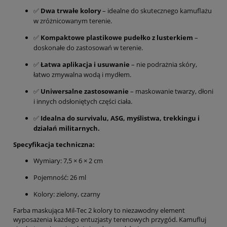
✅
Dwa trwałe kolory
– idealne do skutecznego kamuflażu
w zróżnicowanym terenie.
✅
Kompaktowe plastikowe pudełko z lusterkiem
–
doskonałe do zastosowań w terenie.
✅
Łatwa aplikacja i usuwanie
– nie podrażnia skóry,
łatwo zmywalna wodą i mydłem.
✅
Uniwersalne zastosowanie
– maskowanie twarzy, dłoni
i innych odsłoniętych części ciała.
✅
Idealna do survivalu, ASG, myślistwa, trekkingu i
działań militarnych.
Specyfikacja techniczna:
Wymiary: 7,5 × 6 × 2 cm
Pojemność: 26 ml
Kolory: zielony, czarny
Farba maskująca Mil-Tec 2 kolory to niezawodny element
wyposażenia każdego entuzjasty terenowych przygód. Kamufluj